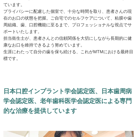
ています。
プライバシーに配慮した個室で、十分な時間を取り、患者さんの現
在のお口の状態を把握。ご自宅でのセルフケアについて、粘膜や歯
周組織、歯、口腔機能に至るまで、プロフェッショナルな視点でサ
ポートいたします。
担当衛生士が、患者さんとの信頼関係を大切にしながら長期的に健
康なお口を維持できるよう努めています。
生涯にわたって自分の歯を保ち続ける、これがMTMにおける最終目
標です。
日
本
口
腔
イ
ン
プ
ラ
ン
ト
学
会
認
定
医
、
日
本
歯
周
病
学
会
認
定
医
、
老
年
歯
科
医
学
会
認
定
医
に
よ
る
専
門
的
な
治
療
を
提
供
し
て
い
ま
す