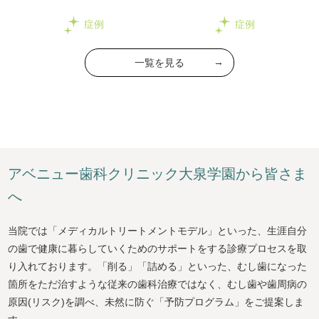
肉のメラニン色素除去
療
症例
症例
一覧を見る
ア
ベ
ニ
ュ
ー
歯
科
ク
リ
ニ
ッ
ク
大
泉
学
園
か
ら
皆
さ
ま
へ
当院では「メディカルトリートメントモデル」といった、生涯自分
の歯で健康に暮らしていくためのサポートをする診療プロセスを取
り入れております。「削る」「詰める」といった、むし歯になった
箇所をただ治すような従来の歯科治療ではなく、むし歯や歯周病の
原因(リスク)を調べ、未然に防ぐ「予防プログラム」をご提案しま