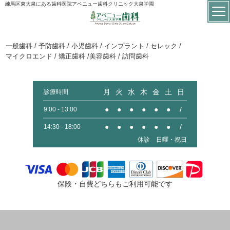
練馬区東大泉にある歯科医院アベニュー歯科クリニック大泉学園
一般歯科 / 予防歯科 / 小児歯科 / インプラント / セレック /
マイクロエンド / 矯正歯科 /美容歯科 / 訪問歯科
月
火
水
木
金
土
日
診療時間
●
●
●
●
●
●
/
9:00 - 13:00
●
●
●
●
●
●
/
14:30 - 18:00
休診 日曜・祝日
保険・自費どちらもご利用可能です