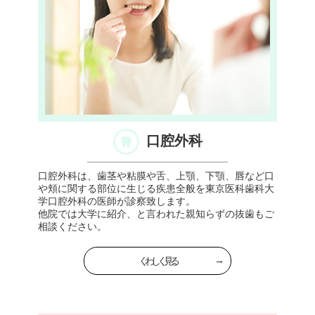
口腔外科
口腔外科は、歯茎や粘膜や舌、上顎、下顎、唇など口
や頬に関する部位に生じる疾患全般を東京医科歯科大
学口腔外科の医師が診察致します。
他院では大学に紹介、と言われた親知らずの抜歯もご
相談ください。
くわしく見る