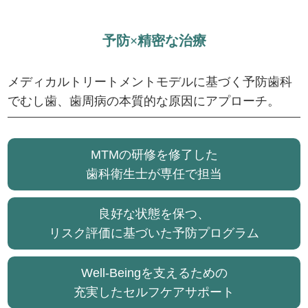
予
防
×
精
密
な
治
療
メディカルトリートメントモデルに基づく予防歯科
でむし歯、歯周病の本質的な原因にアプローチ。
MTMの研修を修了した
歯科衛生士が専任で担当
良好な状態を保つ、
リスク評価に基づいた予防プログラム
Well-Beingを支えるための
充実したセルフケアサポート