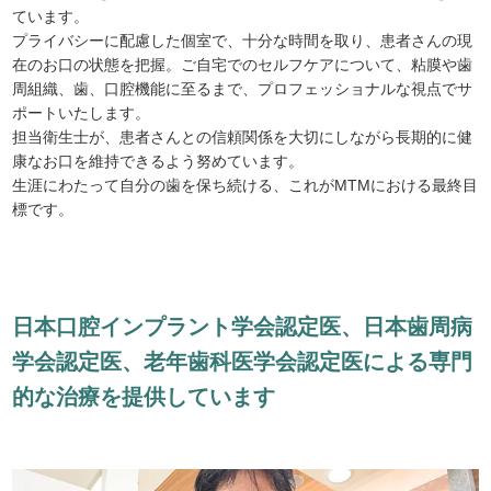
ています。
プライバシーに配慮した個室で、十分な時間を取り、患者さんの現
在のお口の状態を把握。ご自宅でのセルフケアについて、粘膜や歯
周組織、歯、口腔機能に至るまで、プロフェッショナルな視点でサ
ポートいたします。
担当衛生士が、患者さんとの信頼関係を大切にしながら長期的に健
康なお口を維持できるよう努めています。
生涯にわたって自分の歯を保ち続ける、これがMTMにおける最終目
標です。
日
本
口
腔
イ
ン
プ
ラ
ン
ト
学
会
認
定
医
、
日
本
歯
周
病
学
会
認
定
医
、
老
年
歯
科
医
学
会
認
定
医
に
よ
る
専
門
的
な
治
療
を
提
供
し
て
い
ま
す