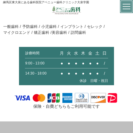
練馬区東大泉にある歯科医院アベニュー歯科クリニック大泉学園
一般歯科 / 予防歯科 / 小児歯科 / インプラント / セレック /
マイクロエンド / 矯正歯科 /美容歯科 / 訪問歯科
月
火
水
木
金
土
日
診療時間
●
●
●
●
●
●
/
9:00 - 13:00
●
●
●
●
●
●
/
14:30 - 18:00
休診 日曜・祝日
保険・自費どちらもご利用可能です