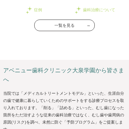
療
症例
歯科治療について
一覧を見る
ア
ベ
ニ
ュ
ー
歯
科
ク
リ
ニ
ッ
ク
大
泉
学
園
か
ら
皆
さ
ま
へ
当院では「メディカルトリートメントモデル」といった、生涯自分
の歯で健康に暮らしていくためのサポートをする診療プロセスを取
り入れております。「削る」「詰める」といった、むし歯になった
箇所をただ治すような従来の歯科治療ではなく、むし歯や歯周病の
原因(リスク)を調べ、未然に防ぐ「予防プログラム」をご提案しま