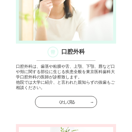
口腔外科
口腔外科は、歯茎や粘膜や舌、上顎、下顎、唇など口
や頬に関する部位に生じる疾患全般を東京医科歯科大
学口腔外科の医師が診察致します。
他院では大学に紹介、と言われた親知らずの抜歯もご
相談ください。
くわしく見る