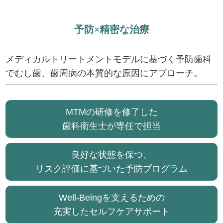
予
防
×
精
密
な
治
療
メディカルトリートメントモデルに基づく予防歯科
でむし歯、歯周病の本質的な原因にアプローチ。
MTMの研修を修了した
歯科衛生士が専任で担当
良好な状態を保つ、
リスク評価に基づいた予防プログラム
Well-Beingを支えるための
充実したセルフケアサポート