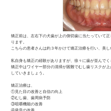
矯正前は、左右下の犬歯が上の側切歯に当たっていて正
ります。
こちらの患者さんは約３年かけて矯正治療を行い、美し
私自身も矯正の経験がありますが、徐々に歯が並んでく
矯正中はワイヤー部分の清掃が困難でむし歯リスクが上
していきましょう。
矯正治療は、
①見た目の改善と自信の向上
②むし歯、歯周病予防
③咀嚼機能の改善
④発音の改善