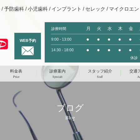
/ 予防歯科 / 小児歯科 / インプラント / セレック /
マイクロエンド
月
火
水
木
金
診療時間
●
●
●
●
●
9:00 - 13:00
WEB予約
●
●
●
●
●
14:30 - 18:00
休診
料金表
診療案内
スタッフ紹介
交通
Price
Specialt
Staff
Ac
ブログ
Blog