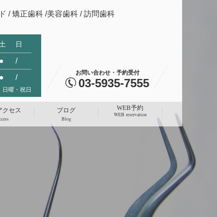
 / 矯正歯科 /美容歯科 / 訪問歯科
土
日
●
/
お問い合わせ・予約受付
●
/
03-5935-7555
 日曜・祝日
WEB予約
アクセス
ブログ
WEB reservation
cess
Blog