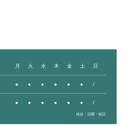
月
火
水
木
金
土
日
●
●
●
●
●
●
/
●
●
●
●
●
●
/
休診：日曜・祝日