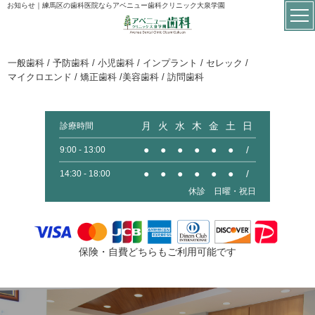
お知らせ｜練馬区の歯科医院ならアベニュー歯科クリニック大泉学園
一般歯科 / 予防歯科 / 小児歯科 / インプラント / セレック /
マイクロエンド / 矯正歯科 /美容歯科 / 訪問歯科
月
火
水
木
金
土
日
診療時間
●
●
●
●
●
●
/
9:00 - 13:00
●
●
●
●
●
●
/
14:30 - 18:00
休診 日曜・祝日
保険・自費どちらもご利用可能です