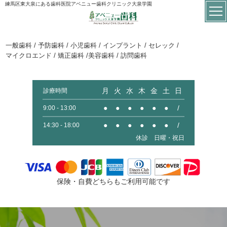
練馬区東大泉にある歯科医院アベニュー歯科クリニック大泉学園
一般歯科 / 予防歯科 / 小児歯科 / インプラント / セレック /
マイクロエンド / 矯正歯科 /美容歯科 / 訪問歯科
月
火
水
木
金
土
日
診療時間
●
●
●
●
●
●
/
9:00 - 13:00
●
●
●
●
●
●
/
14:30 - 18:00
休診 日曜・祝日
保険・自費どちらもご利用可能です