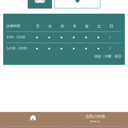
月
火
水
木
金
土
日
診療時間
●
●
●
●
●
●
/
9:00 - 13:00
●
●
●
●
●
●
/
14:30 - 18:00
休診：日曜・祝日
当院の特徴
About us