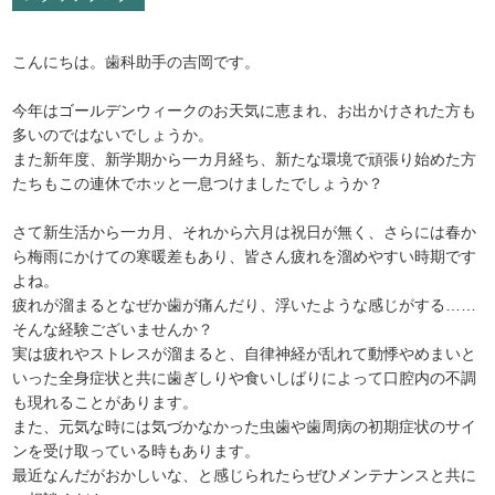
こんにちは。歯科助手の吉岡です。
今年はゴールデンウィークのお天気に恵まれ、お出かけされた方も
多いのではないでしょうか。
また新年度、新学期から一カ月経ち、新たな環境で頑張り始めた方
たちもこの連休でホッと一息つけましたでしょうか？
さて新生活から一カ月、それから六月は祝日が無く、さらには春か
ら梅雨にかけての寒暖差もあり、皆さん疲れを溜めやすい時期です
よね。
疲れが溜まるとなぜか歯が痛んだり、浮いたような感じがする……
そんな経験ございませんか？
実は疲れやストレスが溜まると、自律神経が乱れて動悸やめまいと
いった全身症状と共に歯ぎしりや食いしばりによって口腔内の不調
も現れることがあります。
また、元気な時には気づかなかった虫歯や歯周病の初期症状のサイ
ンを受け取っている時もあります。
最近なんだがおかしいな、と感じられたらぜひメンテナンスと共に