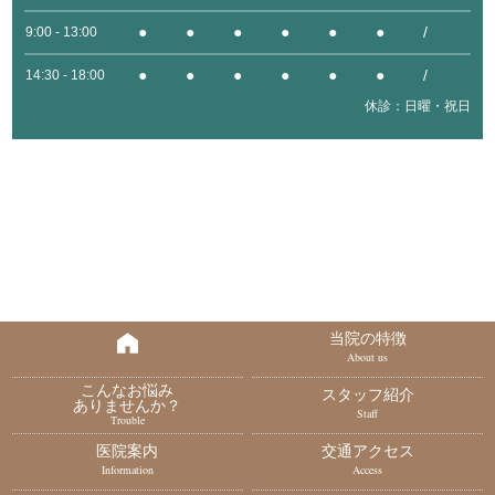
●
●
●
●
●
●
/
9:00 - 13:00
●
●
●
●
●
●
/
14:30 - 18:00
休診：日曜・祝日
当院の特徴
About us
こんなお悩み
スタッフ紹介
ありませんか？
Staff
Trouble
医院案内
交通アクセス
Information
Access