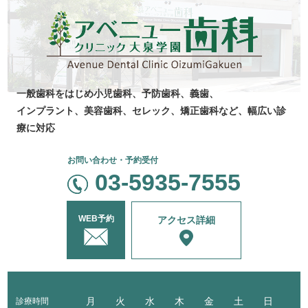
一般歯科をはじめ
小児歯科、
予防歯科、
義歯、
インプラント、美容
歯科、セレック、
矯正歯科など、
幅広い診
療に対応
お問い合わせ・予約受付
03-5935-7555
WEB予約
アクセス詳細
月
火
水
木
金
土
日
診療時間